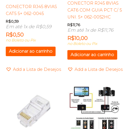
CONECTOR RJ45 8VIAS
CONECTOR RJ45 8VIAS
CAT6 COM GUIA PCT C/ 5
CAT5 5+ 062-0045
UNI. 5+ 062-0052HC
R$
0,59
R$
11,76
Em até 1x de
R$
0,59
Em até 1x de
R$
11,76
R$
0,50
R$
10,00
no Boleto ou Pix
no Boleto ou Pix
Adicionar ao carrinho
Adicionar ao carrinho
Add a Lista de Desejos
Add a Lista de Desejos