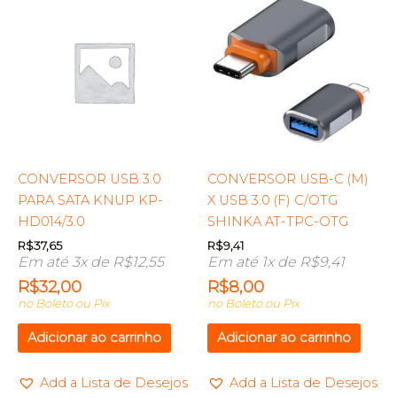
CONVERSOR USB 3.0
CONVERSOR USB-C (M)
PARA SATA KNUP KP-
X USB 3.0 (F) C/OTG
HD014/3.0
SHINKA AT-TPC-OTG
R$
37,65
R$
9,41
Em até 3x de
R$
12,55
Em até 1x de
R$
9,41
R$
32,00
R$
8,00
no Boleto ou Pix
no Boleto ou Pix
Adicionar ao carrinho
Adicionar ao carrinho
Add a Lista de Desejos
Add a Lista de Desejos