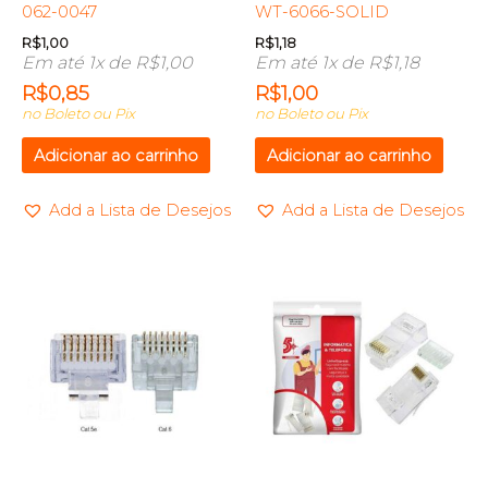
062-0047
WT-6066-SOLID
R$
1,00
R$
1,18
Em até 1x de
R$
1,00
Em até 1x de
R$
1,18
R$
0,85
R$
1,00
no Boleto ou Pix
no Boleto ou Pix
Adicionar ao carrinho
Adicionar ao carrinho
Add a Lista de Desejos
Add a Lista de Desejos