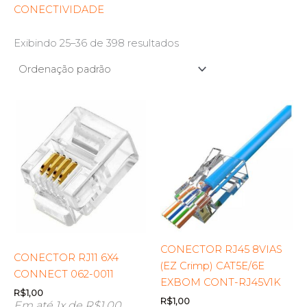
CONECTIVIDADE
Exibindo 25–36 de 398 resultados
CONECTOR RJ45 8VIAS
CONECTOR RJ11 6X4
(EZ Crimp) CAT5E/6E
CONNECT 062-0011
EXBOM CONT-RJ45V1K
R$
1,00
R$
1,00
Em até 1x de
R$
1,00