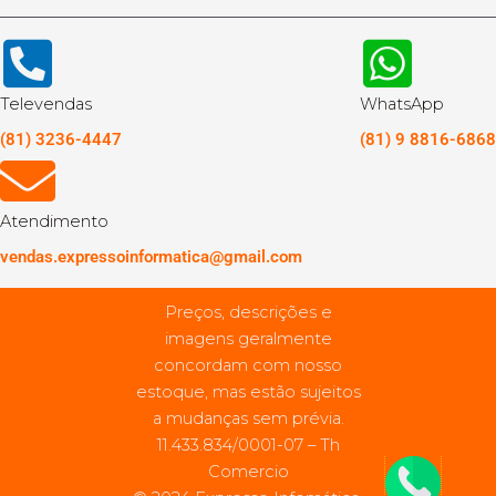
Televendas
WhatsApp
(81) 3236-4447
(81) 9 8816-6868
Atendimento
vendas.expressoinformatica@gmail.com
Preços, descrições e
imagens geralmente
concordam com nosso
estoque, mas estão sujeitos
a mudanças sem prévia.
11.433.834/0001-07 – Th
Comercio