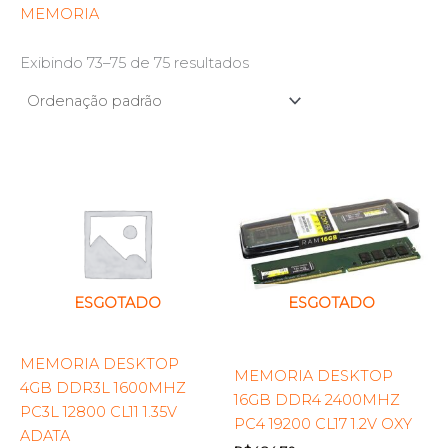
MEMORIA
Exibindo 73–75 de 75 resultados
ESGOTADO
ESGOTADO
MEMORIA DESKTOP
MEMORIA DESKTOP
4GB DDR3L 1600MHZ
16GB DDR4 2400MHZ
PC3L 12800 CL11 1.35V
PC4 19200 CL17 1.2V OXY
ADATA