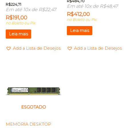
R$
484,70
R$
224,71
Em até 10x de
R$
48,47
Em até 10x de
R$
22,47
R$
412,00
R$
191,00
no Boleto ou Pix
no Boleto ou Pix
Leia mais
Leia mais
Add a Lista de Desejos
Add a Lista de Desejos
ESGOTADO
MEMORIA DESKTOP