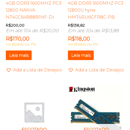
4GB DDR3 1600MHZ PC3
4GB DDR3 1600MHZ PC3
12800 NANYA
12800U hynix
NT4GC64B88B1NF-DI
HMT451U6CFR8C-PB
R$
200,00
R$
138,82
Em até 10x de
R$
20,00
Em até 10x de
R$
13,88
R$
170,00
R$
118,00
no Boleto ou Pix
no Boleto ou Pix
Leia mais
Leia mais
Add a Lista de Desejos
Add a Lista de Desejos
ESGOTADO
ESGOTADO