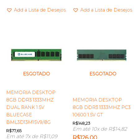
Add a Lista de Desejos
Add a Lista de Desejos
ESGOTADO
ESGOTADO
MEMORIA DESKTOP
8GB DDR3 1333MHZ
MEMORIA DESKTOP
DUAL RANK 1.5V
8GB DDR3 1333MHZ PC3
BLUECASE
10600 1.5V GT
BML3D13M15V9/8G
R$
148,23
Em até 10x de
R$
14,82
R$
77,65
Em até 7x de
R$
11,09
R$
126,00