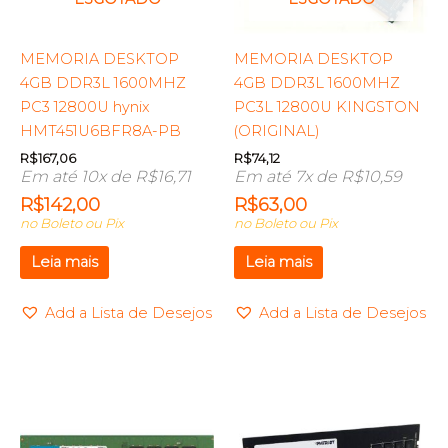
MEMORIA DESKTOP
MEMORIA DESKTOP
4GB DDR3L 1600MHZ
4GB DDR3L 1600MHZ
PC3 12800U hynix
PC3L 12800U KINGSTON
HMT451U6BFR8A-PB
(ORIGINAL)
R$
167,06
R$
74,12
Em até 10x de
R$
16,71
Em até 7x de
R$
10,59
R$
142,00
R$
63,00
no Boleto ou Pix
no Boleto ou Pix
Leia mais
Leia mais
Add a Lista de Desejos
Add a Lista de Desejos