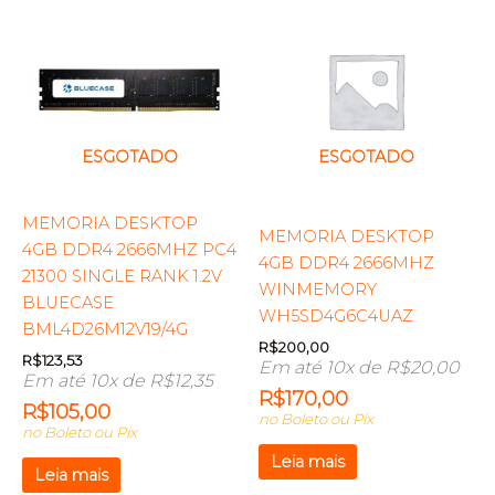
ESGOTADO
ESGOTADO
MEMORIA DESKTOP
MEMORIA DESKTOP
4GB DDR4 2666MHZ PC4
4GB DDR4 2666MHZ
21300 SINGLE RANK 1.2V
WINMEMORY
BLUECASE
WH5SD4G6C4UAZ
BML4D26M12V19/4G
R$
200,00
R$
123,53
Em até 10x de
R$
20,00
Em até 10x de
R$
12,35
R$
170,00
R$
105,00
no Boleto ou Pix
no Boleto ou Pix
Leia mais
Leia mais