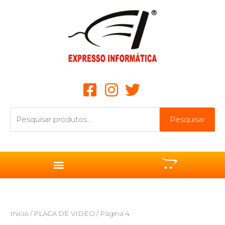
Ir
para
o
conteúdo
Pesquisar
Pesquisar
por:
Início
/
PLACA DE VIDEO
/ Página 4