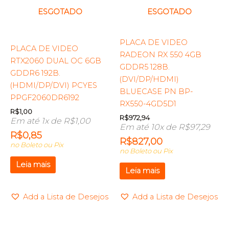
ESGOTADO
ESGOTADO
PLACA DE VIDEO
PLACA DE VIDEO
RADEON RX 550 4GB
RTX2060 DUAL OC 6GB
GDDR5 128B.
GDDR6 192B.
(DVI/DP/HDMI)
(HDMI/DP/DVI) PCYES
BLUECASE PN BP-
PPGF2060DR6192
RX550-4GD5D1
R$
1,00
R$
972,94
Em até 1x de
R$
1,00
Em até 10x de
R$
97,29
R$
0,85
R$
827,00
no Boleto ou Pix
no Boleto ou Pix
Leia mais
Leia mais
Add a Lista de Desejos
Add a Lista de Desejos