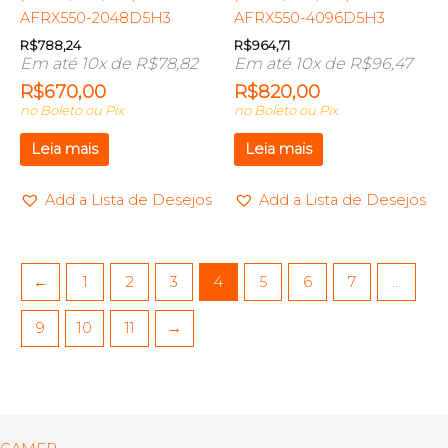
AFRX550-2048D5H3
AFRX550-4096D5H3
R$
788,24
R$
964,71
Em até 10x de
R$
78,82
Em até 10x de
R$
96,47
R$
670,00
R$
820,00
no Boleto ou Pix
no Boleto ou Pix
Leia mais
Leia mais
Add a Lista de Desejos
Add a Lista de Desejos
←
1
2
3
4
5
6
7
…
9
10
11
→