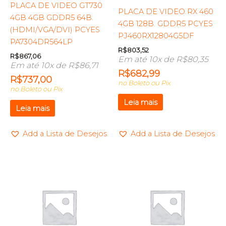
PLACA DE VIDEO GT730
PLACA DE VIDEO RX 460
4GB 4GB GDDR5 64B.
4GB 128B. GDDR5 PCYES
(HDMI/VGA/DVI) PCYES
PJ460RX12804G5DF
PA7304DR564LP
R$
803,52
R$
867,06
Em até 10x de
R$
80,35
Em até 10x de
R$
86,71
R$
682,99
R$
737,00
no Boleto ou Pix
no Boleto ou Pix
Leia mais
Leia mais
Add a Lista de Desejos
Add a Lista de Desejos