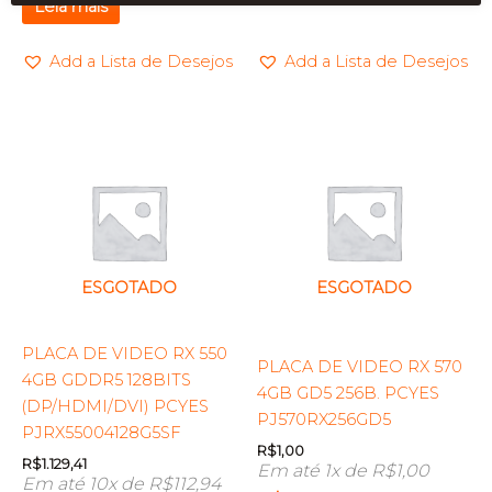
Leia mais
Add a Lista de Desejos
Add a Lista de Desejos
ESGOTADO
ESGOTADO
PLACA DE VIDEO RX 550
PLACA DE VIDEO RX 570
4GB GDDR5 128BITS
4GB GD5 256B. PCYES
(DP/HDMI/DVI) PCYES
PJ570RX256GD5
PJRX55004128G5SF
R$
1,00
R$
1.129,41
Em até 1x de
R$
1,00
Em até 10x de
R$
112,94