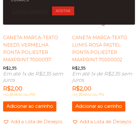
Cookie settings
ACEITAR
CANETA MARCA-TEXTO
CANETA MARCA-TEXTO
NEEDS VERMELHA
LUMIS ROSA PASTEL
PONTA POLIESTER
PONTA POLIESTER
MAXPRINT 70000137
MAXPRINT 70000002
R$
2,35
R$
2,35
Em até 1x de
R$
2,35
sem
Em até 1x de
R$
2,35
sem
juros
juros
R$
2,00
R$
2,00
no Boleto ou Pix
no Boleto ou Pix
Adicionar ao carrinho
Adicionar ao carrinho
Add a Lista de Desejos
Add a Lista de Desejos