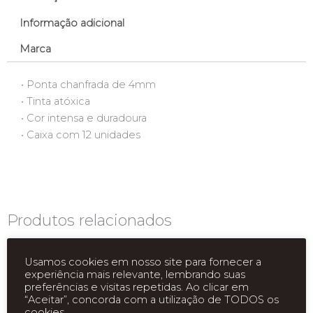
Informação adicional
Marca
• Ponta chanfrada de 4mm
• Tinta atóxica
• Cor intensa e duradoura
• Caixa com 12 unidades
Produtos relacionados
Usamos cookies em nosso site para fornecer a
experiência mais relevante, lembrando suas
preferências e visitas repetidas. Ao clicar em
“Aceitar”, concorda com a utilização de TODOS os
cookies.