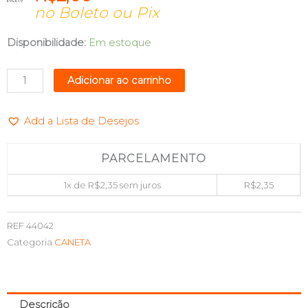
no Boleto ou Pix
CANETA
Disponibilidade:
Em estoque
MARCA-
TEXTO
Adicionar ao carrinho
NEEDS
AMARELA
Add a Lista de Desejos
PONTA
POLIESTER
MAXPRINT
PARCELAMENTO
70000136
1x de
R$
2,35
sem juros
R$
2,35
quantidade
REF
44042
Categoria
CANETA
Descrição