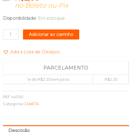
no Boleto ou Pix
CANETA
Disponibilidade:
Em estoque
MARCA-
TEXTO
Adicionar ao carrinho
LUMIS
AZUL
Add a Lista de Desejos
PASTEL
PONTA
POLIESTER
PARCELAMENTO
MAXPRINT
1x de
R$
2,35
sem juros
R$
2,35
70000001
quantidade
REF
44050
Categoria
CANETA
Descrição