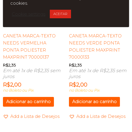
cookies.
Cookie settings
ACEITAR
CANETA MARCA-TEXTO
CANETA MARCA-TEXTO
NEEDS VERMELHA
NEEDS VERDE PONTA
PONTA POLIESTER
POLIESTER MAXPRINT
MAXPRINT 70000137
70000133
R$
2,35
R$
2,35
Em até 1x de
R$
2,35
sem
Em até 1x de
R$
2,35
sem
juros
juros
R$
2,00
R$
2,00
no Boleto ou Pix
no Boleto ou Pix
Adicionar ao carrinho
Adicionar ao carrinho
Add a Lista de Desejos
Add a Lista de Desejos