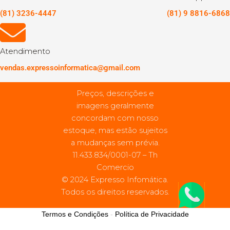
(81) 3236-4447
(81) 9 8816-6868
Atendimento
vendas.expressoinformatica@gmail.com
Preços, descrições e
imagens geralmente
concordam com nosso
estoque, mas estão sujeitos
a mudanças sem prévia.
11.433.834/0001-07 – Th
Comercio
© 2024 Expresso Infomática.
Todos os direitos reservados.
Termos e Condições
-
Política de Privacidade