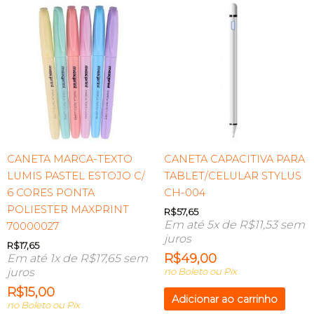
CANETA MARCA-TEXTO
CANETA CAPACITIVA PARA
LUMIS PASTEL ESTOJO C/
TABLET/CELULAR STYLUS
6 CORES PONTA
CH-004
POLIESTER MAXPRINT
R$
57,65
Em até 5x de
R$
11,53
sem
70000027
juros
R$
17,65
R$
49,00
Em até 1x de
R$
17,65
sem
juros
no Boleto ou Pix
R$
15,00
Adicionar ao carrinho
no Boleto ou Pix