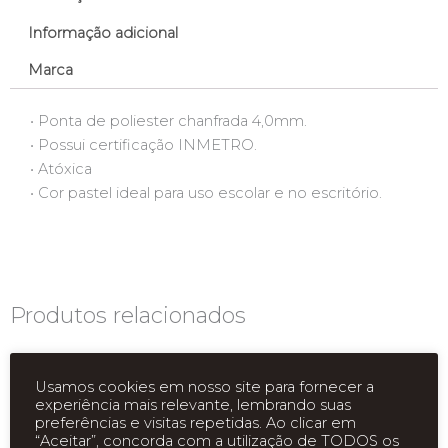
Informação adicional
Marca
• Ponta de poliester chanfrada 4,0mm.
• Possui certificação INMETRO.
• Atóxica
• Cor pastel ideal para uso escolar e no escritório.
Produtos relacionados
Usamos cookies em nosso site para fornecer a
experiência mais relevante, lembrando suas
preferências e visitas repetidas. Ao clicar em
“Aceitar”, concorda com a utilização de TODOS os