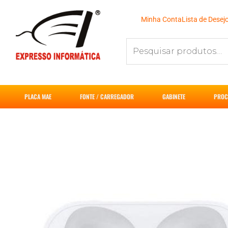
Ir
para
Minha Conta
Lista de Desej
o
Pesquisar
conteúdo
por:
PLACA MAE
FONTE / CARREGADOR
GABINETE
PROC