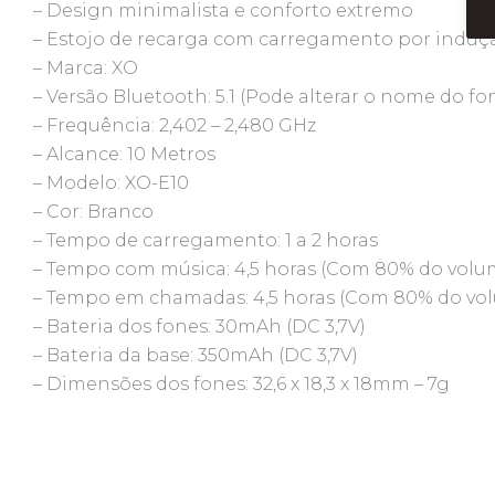
– Design minimalista e conforto extremo
– Estojo de recarga com carregamento por indução
– Marca: XO
– Versão Bluetooth: 5.1 (Pode alterar o nome do fo
– Frequência: 2,402 – 2,480 GHz
– Alcance: 10 Metros
– Modelo: XO-E10
– Cor: Branco
– Tempo de carregamento: 1 a 2 horas
– Tempo com música: 4,5 horas (Com 80% do volum
– Tempo em chamadas: 4,5 horas (Com 80% do vol
– Bateria dos fones: 30mAh (DC 3,7V)
– Bateria da base: 350mAh (DC 3,7V)
– Dimensões dos fones: 32,6 x 18,3 x 18mm – 7g