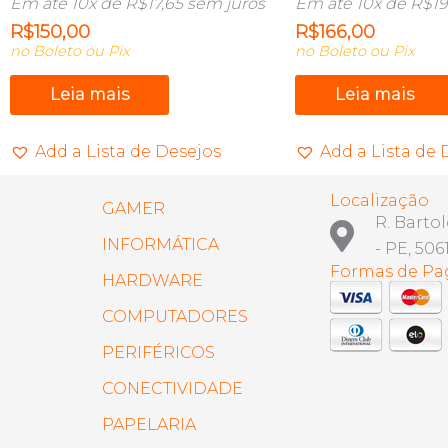
Em até 10x de
R$
17,65
sem juros
Em até 10x de
R$
19
R$
150,00
R$
166,00
no Boleto ou Pix
no Boleto ou Pix
Leia mais
Leia mais
Add a Lista de Desejos
Add a Lista de 
Localização
GAMER
R. Barto
INFORMÁTICA
- PE, 506
Formas de P
HARDWARE
COMPUTADORES
PERIFÉRICOS
CONECTIVIDADE
PAPELARIA