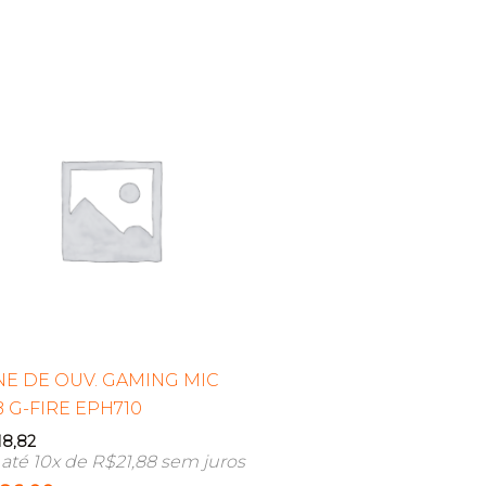
E DE OUV. GAMING MIC
 G-FIRE EPH710
18,82
até 10x de
R$
21,88
sem juros