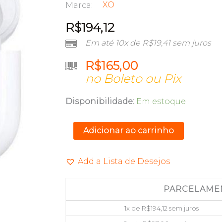
XO
Marca:
R$
194,12
Em até 10x de
R$
19,41
sem juros
R$
165,00
no Boleto ou Pix
FONE
Disponibilidade:
Em estoque
DE
OUVIDO
Adicionar ao carrinho
BLUETOOTH
TWS
Add a Lista de Desejos
XO
XO-
PARCELAME
E10
quantidade
1x de
R$
194,12
sem juros