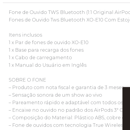
Fone de Ouvido TWS Bluetooth (1:1 Original AirPod
Fones de Ouvido Tws Bluetooth XO-E10 Com Estojo
Itens inclusos
1 x Par de fones de ouvido XO-E10
1 x Base para recarga dos fones
1 x Cabo de carregamento
1 x Manual do Usuário em Inglês
SOBRE O FONE
– Produto com nota fiscal e garantia de 3 meses
– Sensação sonora de um show ao vivo
– Pareamento rápido e adaptável com todos os di
– Encaixe no ouvido no padrão dos AirPods 3ª Ger
– Composição do Material: Plástico ABS, cobre e 
– Fone de ouvidos com tecnologia True Wireless S