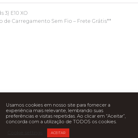
s 3) E10 XO
 de Carregamento Sem Fio – Frete Grátis**
Usamos cookies em nosso site para fornecer a
spositivos Bluetooth
experiência mais relevante, lembrando suas
preferências e visitas repetidas. Ao clicar em “Aceitar”,
ação
concorda com a utilização de TODOS os cookies.
alumínio
Cookie settings
tereo (TWS)
ACEITAR