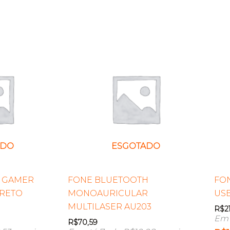
ADO
ESGOTADO
O GAMER
FONE BLUETOOTH
FON
PRETO
MONOAURICULAR
USB
MULTILASER AU203
R$
2
Em 
R$
70,59