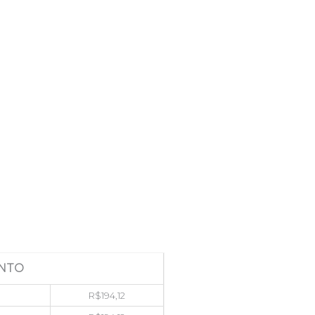
NTO
R$
194,12