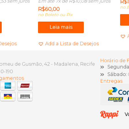
,53
sem juros
Em até 7x de
R$
10,08
sem juros
R$
no B
R$
60,00
no Boleto ou Pix
Leia mais
Desejos
Add a Lista de Desejos
Horário de
lomeu de Gusmão, 42 - Madalena, Recife
Segunda 
10-190
Sábado:
agamentos
Entregas
V