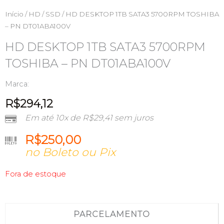
Início
/
HD / SSD
/ HD DESKTOP 1TB SATA3 5700RPM TOSHIBA
– PN DT01ABA100V
HD DESKTOP 1TB SATA3 5700RPM
TOSHIBA – PN DT01ABA100V
Marca:
R$
294,12
Em até 10x de
R$
29,41
sem juros
R$
250,00
no Boleto ou Pix
Fora de estoque
PARCELAMENTO