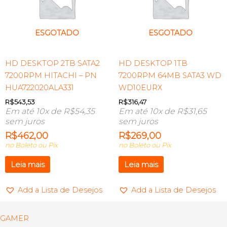
ESGOTADO
ESGOTADO
HD DESKTOP 2TB SATA2
HD DESKTOP 1TB
7200RPM HITACHI – PN
7200RPM 64MB SATA3 WD
HUA722020ALA331
WD10EURX
R$
543,53
R$
316,47
Em até 10x de
R$
54,35
Em até 10x de
R$
31,65
sem juros
sem juros
R$
462,00
R$
269,00
no Boleto ou Pix
no Boleto ou Pix
Leia mais
Leia mais
Add a Lista de Desejos
Add a Lista de Desejos
GAMER