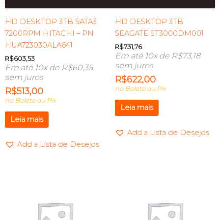
HD DESKTOP 3TB SATA3
HD DESKTOP 3TB
7200RPM HITACHI – PN
SEAGATE ST3000DM001
HUA723030ALA641
R$
731,76
Em até 10x de
R$
73,18
R$
603,53
sem juros
Em até 10x de
R$
60,35
sem juros
R$
622,00
no Boleto ou Pix
R$
513,00
no Boleto ou Pix
Leia mais
Leia mais
Add a Lista de Desejos
Add a Lista de Desejos