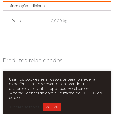
Informação adicional
Peso
0,000 kg
Produtos relacionados
Usamos cookies em nosso site para fornecer a
experiência mais relevante, lembrando suas
preferências e visitas repetidas. Ao clicar em
“Aceitar”, concorda com a utilização de TODOS os
cookies.
Cookie settings
ACEITAR
ESGOTADO
ESGOTADO