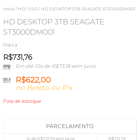
Início
/
HD / SSD
/ HD DESKTOP 3TB SEAGATE ST3000DM001
HD DESKTOP 3TB SEAGATE
ST3000DM001
Marca:
R$
731,76
Em até 10x de
R$
73,18
sem juros
R$
622,00
no Boleto ou Pix
Fora de estoque
PARCELAMENTO
1x de
R$
731,76
sem juros
R$
731,76