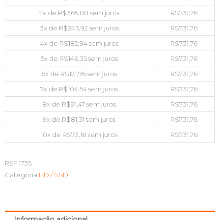
2x de
R$
365,88
sem juros
R$
731,76
3x de
R$
243,92
sem juros
R$
731,76
4x de
R$
182,94
sem juros
R$
731,76
5x de
R$
146,35
sem juros
R$
731,76
6x de
R$
121,96
sem juros
R$
731,76
7x de
R$
104,54
sem juros
R$
731,76
8x de
R$
91,47
sem juros
R$
731,76
9x de
R$
81,31
sem juros
R$
731,76
10x de
R$
73,18
sem juros
R$
731,76
REF
1735
Categoria
HD / SSD
Informação adicional