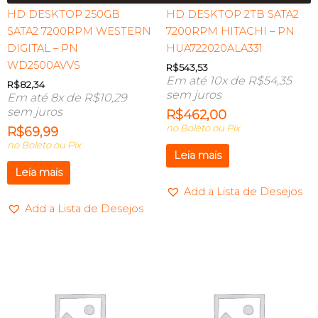
HD DESKTOP 250GB
HD DESKTOP 2TB SATA2
SATA2 7200RPM WESTERN
7200RPM HITACHI – PN
DIGITAL – PN
HUA722020ALA331
WD2500AVVS
R$
543,53
Em até 10x de
R$
54,35
R$
82,34
sem juros
Em até 8x de
R$
10,29
sem juros
R$
462,00
no Boleto ou Pix
R$
69,99
no Boleto ou Pix
Leia mais
Leia mais
Add a Lista de Desejos
Add a Lista de Desejos