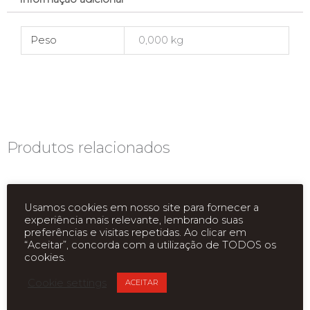
Peso
0,000 kg
Produtos relacionados
Usamos cookies em nosso site para fornecer a
experiência mais relevante, lembrando suas
preferências e visitas repetidas. Ao clicar em
“Aceitar”, concorda com a utilização de TODOS os
cookies.
ESGOTADO
ESGOTADO
Cookie settings
ACEITAR