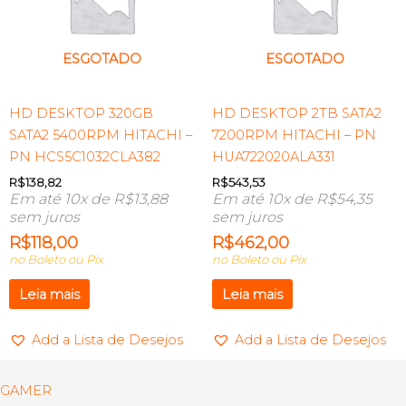
ESGOTADO
ESGOTADO
HD DESKTOP 320GB
HD DESKTOP 2TB SATA2
SATA2 5400RPM HITACHI –
7200RPM HITACHI – PN
PN HCS5C1032CLA382
HUA722020ALA331
R$
138,82
R$
543,53
Em até 10x de
R$
13,88
Em até 10x de
R$
54,35
sem juros
sem juros
R$
118,00
R$
462,00
no Boleto ou Pix
no Boleto ou Pix
Leia mais
Leia mais
Add a Lista de Desejos
Add a Lista de Desejos
GAMER