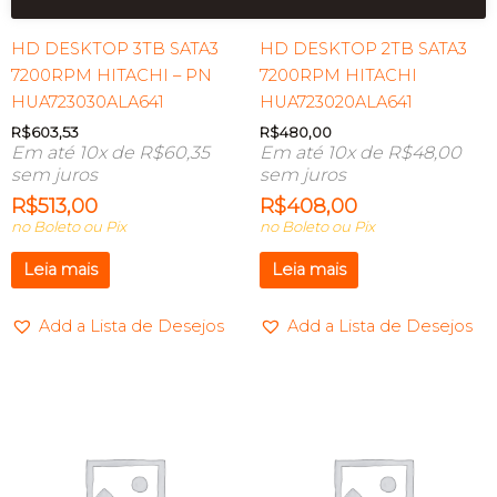
HD DESKTOP 3TB SATA3
HD DESKTOP 2TB SATA3
7200RPM HITACHI – PN
7200RPM HITACHI
HUA723030ALA641
HUA723020ALA641
R$
603,53
R$
480,00
Em até 10x de
R$
60,35
Em até 10x de
R$
48,00
sem juros
sem juros
R$
513,00
R$
408,00
no Boleto ou Pix
no Boleto ou Pix
Leia mais
Leia mais
Add a Lista de Desejos
Add a Lista de Desejos