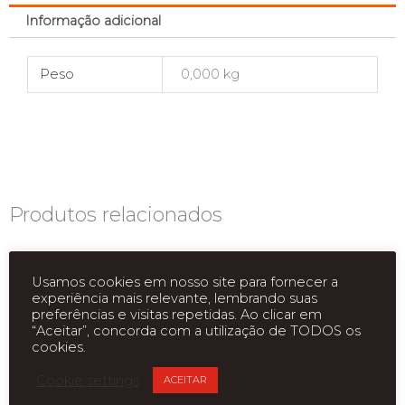
Informação adicional
Peso
0,000 kg
Produtos relacionados
Usamos cookies em nosso site para fornecer a
experiência mais relevante, lembrando suas
preferências e visitas repetidas. Ao clicar em
“Aceitar”, concorda com a utilização de TODOS os
cookies.
Cookie settings
ACEITAR
ESGOTADO
ESGOTADO