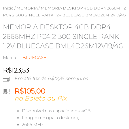
Início
/
MEMORIA
/ MEMORIA DESKTOP 4GB DDR4 2666MHZ
PC4 21300 SINGLE RANK 1.2V BLUECASE BML4D26M12V19/4G
MEMORIA DESKTOP 4GB DDR4
2666MHZ PC4 21300 SINGLE RANK
1.2V BLUECASE BML4D26M12V19/4G
BLUECASE
Marca:
R$
123,53
Em até 10x de
R$
12,35
sem juros
R$
105,00
no Boleto ou Pix
Disponível nas capacidades: 4GB
Long-dimm (para desktop);
2666 MHz;