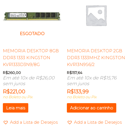
ESGOTADO
MEMORIA DESKTOP 8GB
MEMORIA DESKTOP 2GB
DDR3 1333 KINGSTON
DDR3 1333MHZ KINGSTON
KVR1333D3N9/8G
KVR13N9S6/2
R$
260,00
R$
157,64
Em até 10x de
R$
26,00
Em até 10x de
R$
15,76
sem juros
sem juros
R$
221,00
R$
133,99
no Boleto ou Pix
no Boleto ou Pix
Leia mais
Adicionar ao carrinho
Add a Lista de Desejos
Add a Lista de Desejos