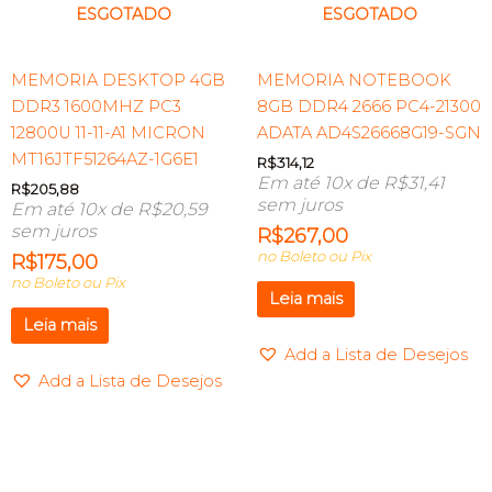
ESGOTADO
ESGOTADO
MEMORIA DESKTOP 4GB
MEMORIA NOTEBOOK
DDR3 1600MHZ PC3
8GB DDR4 2666 PC4-21300
12800U 11-11-A1 MICRON
ADATA AD4S26668G19-SGN
MT16JTF51264AZ-1G6E1
R$
314,12
Em até 10x de
R$
31,41
R$
205,88
sem juros
Em até 10x de
R$
20,59
sem juros
R$
267,00
no Boleto ou Pix
R$
175,00
no Boleto ou Pix
Leia mais
Leia mais
Add a Lista de Desejos
Add a Lista de Desejos