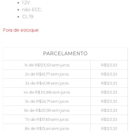
1,2V;
não-ECC;
CL 19.
Fora de estoque
PARCELAMENTO
1x de
R$
123,53
sem juros
R$
123,53
2x de
R$
61,77
sem juros
R$
123,53
3x de
R$
41,18
sem juros
R$
123,53
4x de
R$
30,88
sem juros
R$
123,53
5x de
R$
24,71
sem juros
R$
123,53
6x de
R$
20,59
sem juros
R$
123,53
7x de
R$
17,65
sem juros
R$
123,53
8x de
R$
15,44
sem juros
R$
123,53