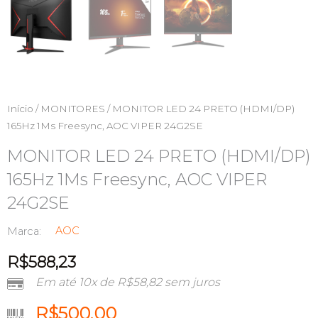
Início
/
MONITORES
/ MONITOR LED 24 PRETO (HDMI/DP)
165Hz 1Ms Freesync, AOC VIPER 24G2SE
MONITOR LED 24 PRETO (HDMI/DP)
165Hz 1Ms Freesync, AOC VIPER
24G2SE
AOC
Marca:
R$
588,23
Em até 10x de
R$
58,82
sem juros
R$
500,00