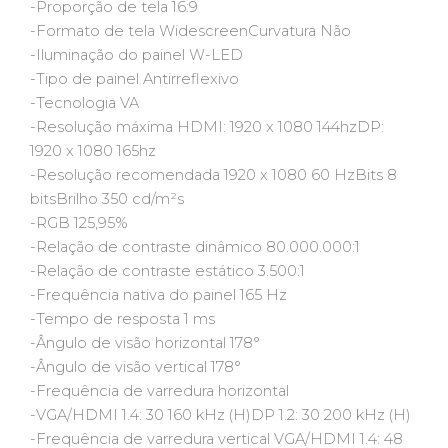
-Proporção de tela 16:9
-Formato de tela WidescreenCurvatura Não
-Iluminação do painel W-LED
-Tipo de painel Antirreflexivo
-Tecnologia VA
-Resolução máxima HDMI: 1920 x 1080 144hzDP:
1920 x 1080 165hz
-Resolução recomendada 1920 x 1080 60 HzBits 8
bitsBrilho 350 cd/m²s
-RGB 125,95%
-Relação de contraste dinâmico 80.000.000:1
-Relação de contraste estático 3.500:1
-Frequência nativa do painel 165 Hz
-Tempo de resposta 1 ms
-Ângulo de visão horizontal 178°
-Ângulo de visão vertical 178°
-Frequência de varredura horizontal
-VGA/HDMI 1.4: 30 160 kHz (H)DP 1.2: 30 200 kHz (H)
-Frequência de varredura vertical VGA/HDMI 1.4: 48