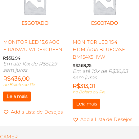
ESGOTADO
ESGOTADO
MONITOR LED 15,6 AOC
MONITOR LED 15,4
E1670SWU WIDESCREEN
HDMI/VGA BLUECASE
BM154X5HVW
R$
512,94
Em até 10x de
R$
51,29
R$
368,25
sem juros
Em até 10x de
R$
36,83
sem juros
R$
436,00
no Boleto ou Pix
R$
313,01
no Boleto ou Pix
Leia mais
Leia mais
Add a Lista de Desejos
Add a Lista de Desejos
GAMER