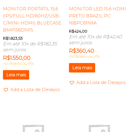
MONITOR PORTATIL 15,6
MONITOR LED 15.6 HDMI
(IPS/FULL HD/60HZ/USB-
PRETO BRAZIL PC
C/MINI-HDMI) BLUECASE
16BPC61NXA
BMP156D1IPS
R$
424,00
Em até 10x de
R$
42,40
R$
1.823,53
sem juros
Em até 10x de
R$
182,35
sem juros
R$
360,40
no Boleto ou Pix
R$
1.550,00
no Boleto ou Pix
Leia mais
Leia mais
Add a Lista de Desejos
Add a Lista de Desejos