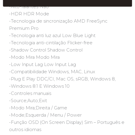
-Alto-falantes Não
-HDR HDR Mode
-Tecnologia de sincronização AMD FreeSync
Premium Pro
-Tecnologia anti luz azul Low Blue Light
-Tecnologia anti-cintilação Flicker-free
-Shadow Control Shadow Control
-Modo Mira Modo Mira
-Low Input Lag Low Input Lag
-Compatibilidade Windows, MAC, Linux
-Plug E Play DDC/CI, Mac OS, sRGB, Windows 8,
-Windows 8.1 E Windows 10
-Controles manuais
-Source;Auto;Exit
-Modo Mira;Direita / Game
-Mode;Esquerda / Menu / Power
-Função OSD (On Screen Display) Sim – Português e
outros idiomas