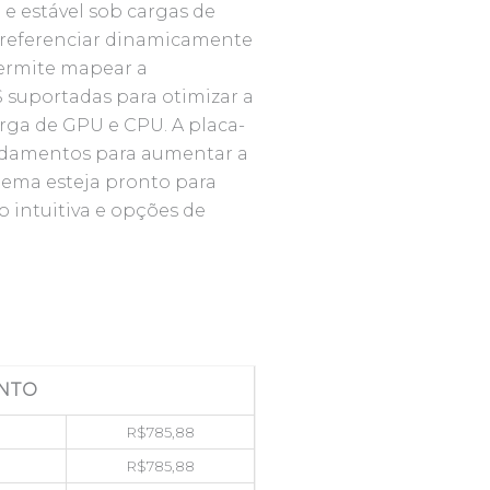
 estável sob cargas de
 referenciar dinamicamente
permite mapear a
 suportadas para otimizar a
rga de GPU e CPU. A placa-
ndamentos para aumentar a
stema esteja pronto para
o intuitiva e opções de
NTO
R$
785,88
R$
785,88