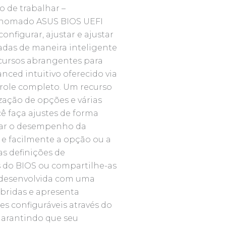
 de trabalhar –
enomado ASUS BIOS UEFI
onfigurar, ajustar e ajustar
cadas de maneira inteligente
ecursos abrangentes para
ced intuitivo oferecido via
role completo. Um recurso
ização de opções e várias
 faça ajustes de forma
star o desempenho da
 e facilmente a opção ou a
as definições de
s do BIOS ou compartilhe-as
 desenvolvida com uma
bridas e apresenta
s configuráveis através do
garantindo que seu