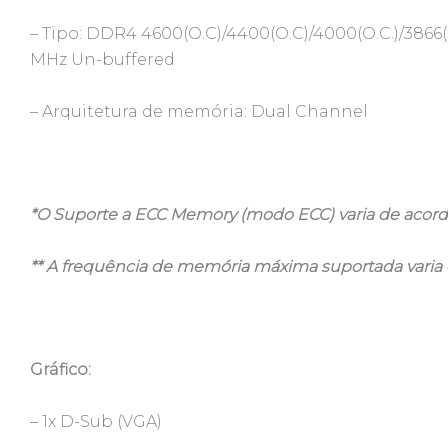
– Tipo: DDR4 4600(O.C)/4400(O.C)/4000(O.C.)/3866(O
MHz Un-buffered
– Arquitetura de memória: Dual Channel
*O Suporte a ECC Memory (modo ECC) varia de acor
** A frequência de memória máxima suportada varia
Gráfico:
– 1x D-Sub (VGA)