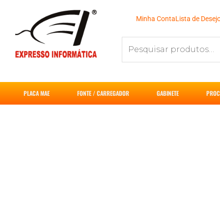
Ir
para
Minha Conta
Lista de Desej
o
Pesquisar
conteúdo
por:
PLACA MAE
FONTE / CARREGADOR
GABINETE
PROC