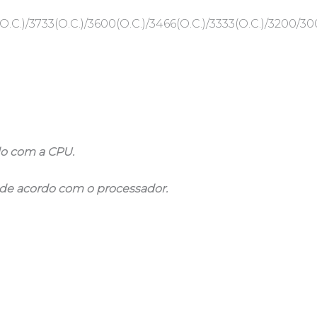
.C.)/3733(O.C.)/3600(O.C.)/3466(O.C.)/3333(O.C.)/3200/
do com a CPU.
 de acordo com o processador.