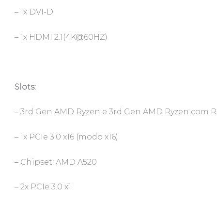
– 1x DVI-D
– 1x HDMI 2.1(4K@60HZ)
Slots:
– 3rd Gen AMD Ryzen e 3rd Gen AMD Ryzen com R
– 1x PCIe 3.0 x16 (modo x16)
– Chipset: AMD A520
– 2x PCIe 3.0 x1