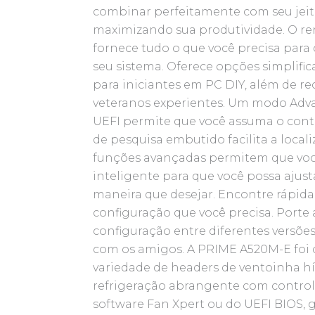
combinar perfeitamente com seu jeito
maximizando sua produtividade. O r
fornece tudo o que você precisa para c
seu sistema. Oferece opções simplifi
para iniciantes em PC DIY, além de r
veteranos experientes. Um modo Advan
UEFI permite que você assuma o cont
de pesquisa embutido facilita a local
funções avançadas permitem que você
inteligente para que você possa aju
maneira que desejar. Encontre rápida
configuração que você precisa. Porte 
configuração entre diferentes versõe
com os amigos. A PRIME A520M-E foi
variedade de headers de ventoinha hí
refrigeração abrangente com controle
software Fan Xpert ou do UEFI BIOS, 