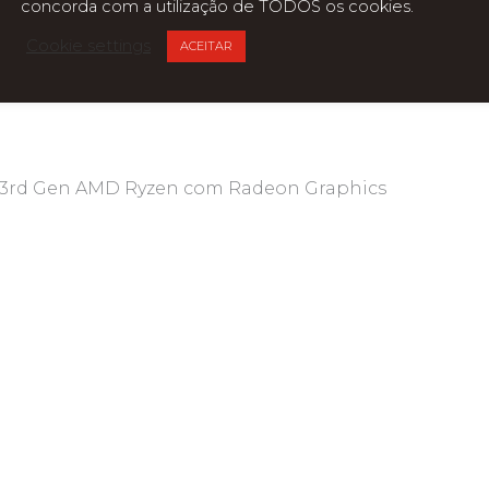
concorda com a utilização de TODOS os cookies.
Cookie settings
ACEITAR
 3rd Gen AMD Ryzen com Radeon Graphics