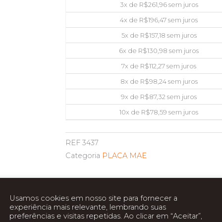
3x de
R$
261,96
sem juros
4x de
R$
196,47
sem juros
5x de
R$
157,18
sem juros
6x de
R$
130,98
sem juros
7x de
R$
112,27
sem juros
8x de
R$
98,24
sem juros
9x de
R$
87,32
sem juros
10x de
R$
78,59
sem juros
REF
3437
Categoria
PLACA MAE
Usamos cookies em nosso site para fornecer a
ca
experiência mais relevante, lembrando suas
preferências e visitas repetidas. Ao clicar em “Aceitar”,