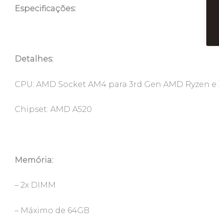
Especificações:
Detalhes:
CPU: AMD Socket AM4 para 3rd Gen AMD Ryzen e
Chipset: AMD A520
Memória:
– 2x DIMM
– Máximo de 64GB