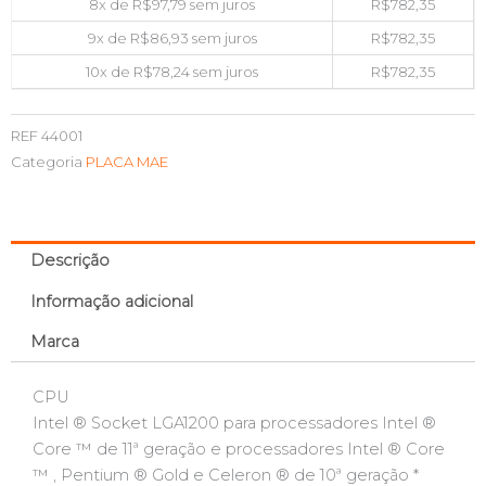
8x de
R$
97,79
sem juros
R$
782,35
9x de
R$
86,93
sem juros
R$
782,35
10x de
R$
78,24
sem juros
R$
782,35
REF
44001
Categoria
PLACA MAE
Descrição
Informação adicional
Marca
CPU
Intel ® Socket LGA1200 para processadores Intel ®
Core ™ de 11ª geração e processadores Intel ® Core
™ , Pentium ® Gold e Celeron ® de 10ª geração *