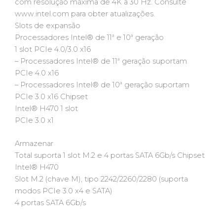
com resolução máxima de 4K a 30 Hz. Consulte
www.intel.com para obter atualizações.
Slots de expansão
Processadores Intel® de 11ª e 10ª geração
1 slot PCIe 4.0/3.0 x16
– Processadores Intel® de 11ª geração suportam
PCIe 4.0 x16
– Processadores Intel® de 10ª geração suportam
PCIe 3.0 x16 Chipset
Intel® H470 1 slot
PCIe 3.0 x1
Armazenar
Total suporta 1 slot M.2 e 4 portas SATA 6Gb/s Chipset
Intel® H470
Slot M.2 (chave M), tipo 2242/2260/2280 (suporta
modos PCIe 3.0 x4 e SATA)
4 portas SATA 6Gb/s