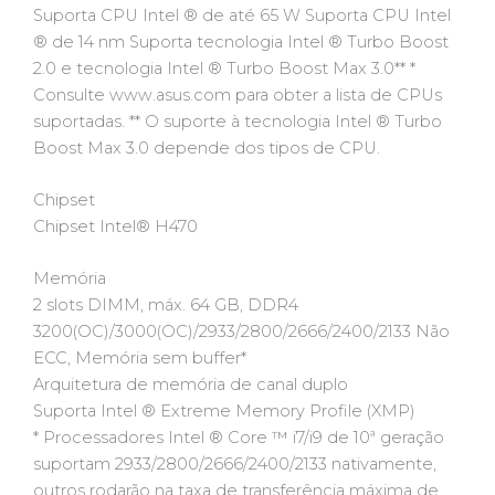
Suporta CPU Intel ® de até 65 W Suporta CPU Intel
® de 14 nm Suporta tecnologia Intel ® Turbo Boost
2.0 e tecnologia Intel ® Turbo Boost Max 3.0** *
Consulte www.asus.com para obter a lista de CPUs
suportadas. ** O suporte à tecnologia Intel ® Turbo
Boost Max 3.0 depende dos tipos de CPU.
Chipset
Chipset Intel® H470
Memória
2 slots DIMM, máx. 64 GB, DDR4
3200(OC)/3000(OC)/2933/2800/2666/2400/2133 Não
ECC, Memória sem buffer*
Arquitetura de memória de canal duplo
Suporta Intel ® Extreme Memory Profile (XMP)
* Processadores Intel ® Core ™ i7/i9 de 10ª geração
suportam 2933/2800/2666/2400/2133 nativamente,
outros rodarão na taxa de transferência máxima de