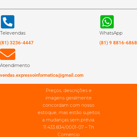
Televendas
WhatsApp
(81) 3236-4447
(81) 9 8816-6868
Atendimento
vendas.expressoinformatica@gmail.com
Preços, descrições e
imagens geralmente
concordam com nosso
estoque, mas estão sujeitos
a mudanças sem prévia.
11.433.834/0001-07 – Th
Comercio