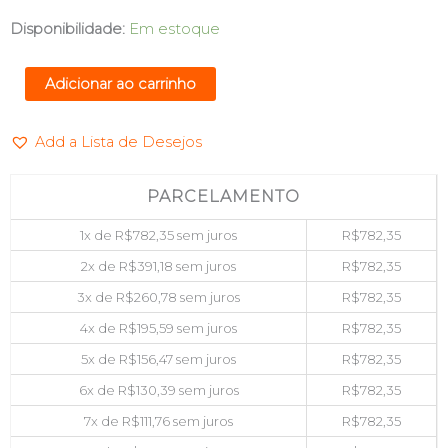
PLACA
Disponibilidade:
Em estoque
MAE
LGA1200
Adicionar ao carrinho
DDR4
HDMI
Add a Lista de Desejos
ASUS
PRIME
H510M-
PARCELAMENTO
F
1x de
R$
782,35
sem juros
R$
782,35
R3.0
2x de
R$
391,18
sem juros
R$
782,35
quantidade
3x de
R$
260,78
sem juros
R$
782,35
4x de
R$
195,59
sem juros
R$
782,35
5x de
R$
156,47
sem juros
R$
782,35
6x de
R$
130,39
sem juros
R$
782,35
7x de
R$
111,76
sem juros
R$
782,35