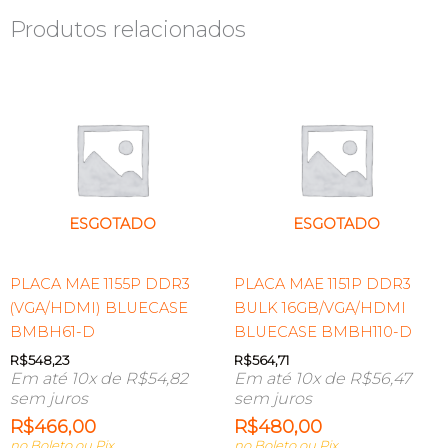
Produtos relacionados
ESGOTADO
ESGOTADO
PLACA MAE 1155P DDR3
PLACA MAE 1151P DDR3
(VGA/HDMI) BLUECASE
BULK 16GB/VGA/HDMI
BMBH61-D
BLUECASE BMBH110-D
R$
548,23
R$
564,71
Em até 10x de
R$
54,82
Em até 10x de
R$
56,47
sem juros
sem juros
R$
466,00
R$
480,00
no Boleto ou Pix
no Boleto ou Pix