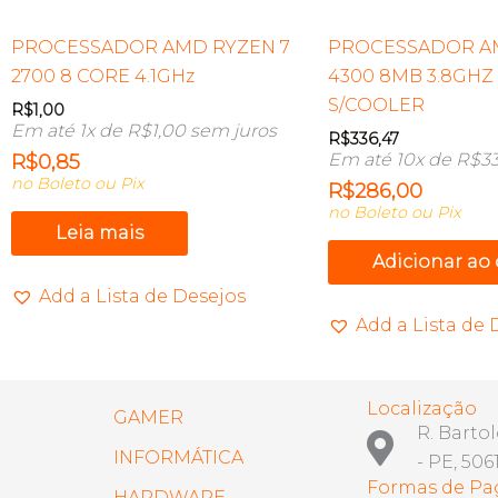
PROCESSADOR AMD RYZEN 7
PROCESSADOR AM
2700 8 CORE 4.1GHz
4300 8MB 3.8GHZ 
S/COOLER
R$
1,00
Em até 1x de
R$
1,00
sem juros
R$
336,47
Em até 10x de
R$
33
R$
0,85
no Boleto ou Pix
R$
286,00
no Boleto ou Pix
Leia mais
Adicionar ao
Add a Lista de Desejos
Add a Lista de 
Localização
GAMER
R. Barto
INFORMÁTICA
- PE, 506
Formas de P
HARDWARE