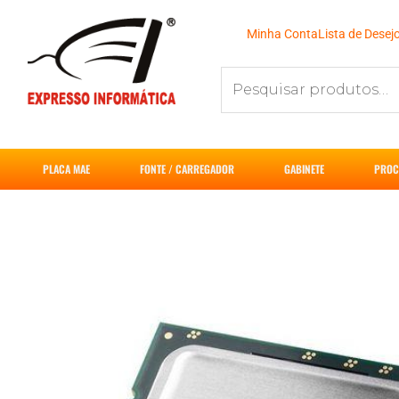
Ir
para
Minha Conta
Lista de Desej
o
Pesquisar
conteúdo
por:
PLACA MAE
FONTE / CARREGADOR
GABINETE
PROC