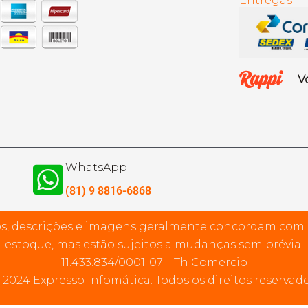
Entregas
V
WhatsApp
(81) 9 8816-6868
s, descrições e imagens geralmente concordam com
estoque, mas estão sujeitos a mudanças sem prévia.
11.433.834/0001-07 – Th Comercio
 2024 Expresso Infomática. Todos os direitos reservado