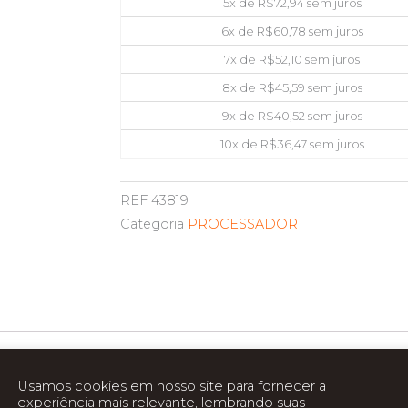
5x de
R$
72,94
sem juros
6x de
R$
60,78
sem juros
7x de
R$
52,10
sem juros
8x de
R$
45,59
sem juros
9x de
R$
40,52
sem juros
10x de
R$
36,47
sem juros
REF
43819
Categoria
PROCESSADOR
Usamos cookies em nosso site para fornecer a
experiência mais relevante, lembrando suas