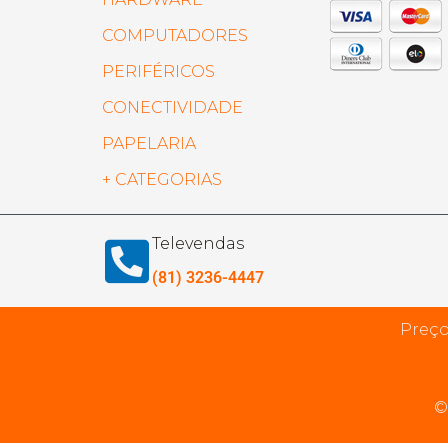
COMPUTADORES
PERIFÉRICOS
CONECTIVIDADE
PAPELARIA
+ CATEGORIAS
Televendas
(81) 3236-4447
Preço
©