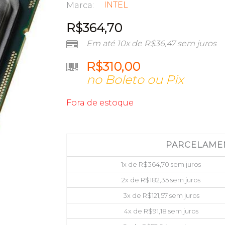
INTEL
Marca:
R$
364,70
Em até 10x de
R$
36,47
sem juros
R$
310,00
no Boleto ou Pix
Fora de estoque
PARCELAME
1x de
R$
364,70
sem juros
2x de
R$
182,35
sem juros
3x de
R$
121,57
sem juros
4x de
R$
91,18
sem juros