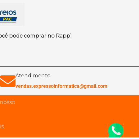
ocê pode comprar no Rappi
Atendimento
vendas.expressoinformatica@gmail.com
 nosso
s.