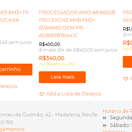
D AM3+ FX
PROCESSADOR AMD A8 8650B
PR
S/CAIXA
PRO 3.9GHZ 4MB FM2+
340
65WAMD OEM PN
R$
1
Em 
AD865BYBI44JC
,65
sem juros
R$
R$
400,00
no B
Em até 10x de
R$
40,00
sem juros
R$
340,00
no Boleto ou Pix
 carrinho
Leia mais
Desejos
Add a Lista de Desejos
Horário de
lomeu de Gusmão, 42 - Madalena, Recife
Segunda 
10-190
Sábado:
agamentos