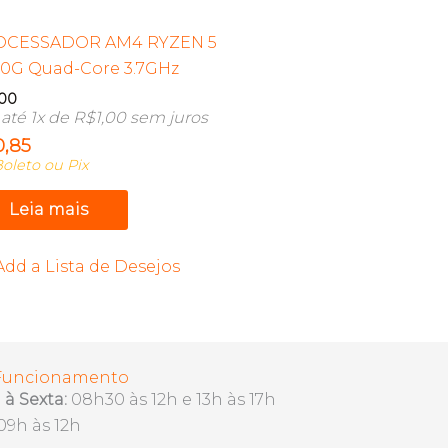
OCESSADOR AM4 RYZEN 5
0G Quad-Core 3.7GHz
,00
até 1x de
R$
1,00
sem juros
0,85
oleto ou Pix
Leia mais
Add a Lista de Desejos
 Funcionamento
à Sexta:
08h30 às 12h e 13h às 17h
09h às 12h