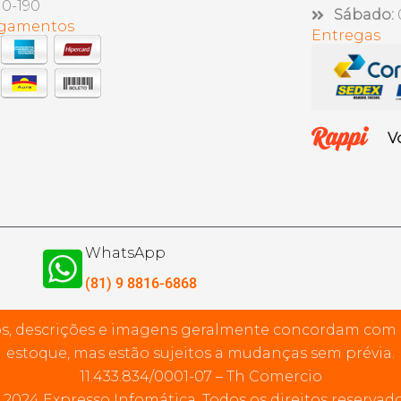
10-190
Sábado:
agamentos
Entregas
V
WhatsApp
(81) 9 8816-6868
s, descrições e imagens geralmente concordam com
estoque, mas estão sujeitos a mudanças sem prévia.
11.433.834/0001-07 – Th Comercio
 2024 Expresso Infomática. Todos os direitos reservado