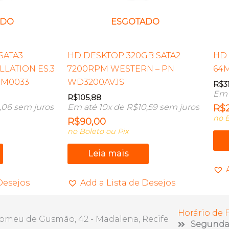
ADO
ESGOTADO
SATA3
HD DESKTOP 320GB SATA2
HD 
LATION ES.3
7200RPM WESTERN – PN
64
NM0033
WD3200AVJS
R$
3
Em 
R$
105,88
,06
sem juros
Em até 10x de
R$
10,59
sem juros
R$
no B
R$
90,00
no Boleto ou Pix
Leia mais
Desejos
Add a Lista de Desejos
Horário de
lomeu de Gusmão, 42 - Madalena, Recife
Segunda 