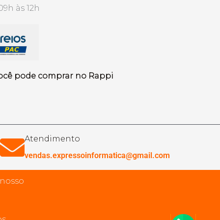
09h às 12h
ocê pode comprar no Rappi
Atendimento
vendas.expressoinformatica@gmail.com
 nosso
s.