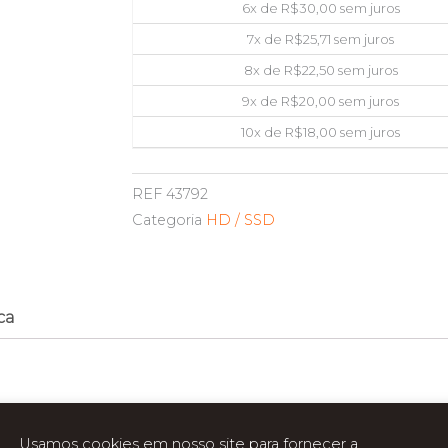
6x de
R$
30,00
sem juros
7x de
R$
25,71
sem juros
8x de
R$
22,50
sem juros
9x de
R$
20,00
sem juros
10x de
R$
18,00
sem juros
REF
43792
Categoria
HD / SSD
ca
Usamos cookies em nosso site para fornecer a