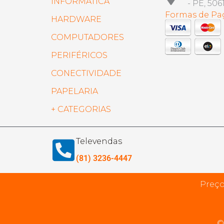
INFORMÁTICA
- PE, 506
Formas de P
HARDWARE
COMPUTADORES
PERIFÉRICOS
CONECTIVIDADE
PAPELARIA
+ CATEGORIAS
Televendas
(81) 3236-4447
Preço
©