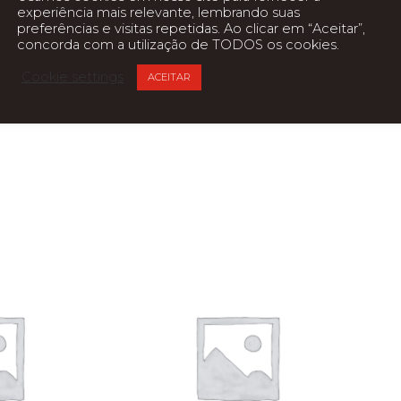
experiência mais relevante, lembrando suas
preferências e visitas repetidas. Ao clicar em “Aceitar”,
concorda com a utilização de TODOS os cookies.
Cookie settings
ACEITAR