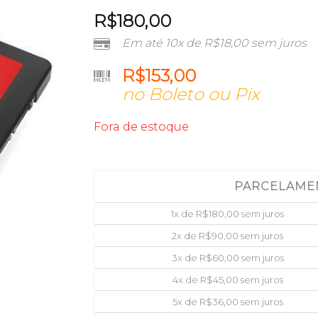
R$
180,00
Em até 10x de
R$
18,00
sem juros
R$
153,00
no Boleto ou Pix
Fora de estoque
PARCELAME
1x de
R$
180,00
sem juros
2x de
R$
90,00
sem juros
3x de
R$
60,00
sem juros
4x de
R$
45,00
sem juros
5x de
R$
36,00
sem juros