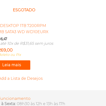
ESGOTADO
DESKTOP 1TB 7200RPM
MB SATA3 WD WD10EURX
16,47
até 10x de
R$
31,65
sem juros
269,00
oleto ou Pix
Leia mais
Add a Lista de Desejos
 Funcionamento
à Sexta:
08h30 às 12h e 13h às 17h