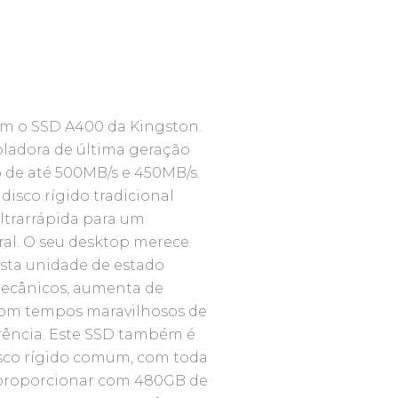
m o SSD A400 da Kingston.
ladora de última geração
o de até 500MB/s e 450MB/s.
disco rígido tradicional
ltrarrápida para um
al. O seu desktop merece
Esta unidade de estado
mecânicos, aumenta de
 com tempos maravilhosos de
erência. Este SSD também é
isco rígido comum, com toda
 proporcionar com 480GB de