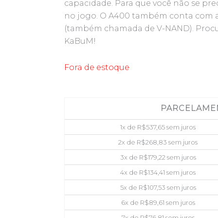
capacidade. Para que você não se pr
no jogo. O A400 também conta com 
(também chamada de V-NAND). Proc
KaBuM!
Fora de estoque
PARCELAME
1x de
R$
537,65
sem juros
2x de
R$
268,83
sem juros
3x de
R$
179,22
sem juros
4x de
R$
134,41
sem juros
5x de
R$
107,53
sem juros
6x de
R$
89,61
sem juros
7x de
R$
76,81
sem juros