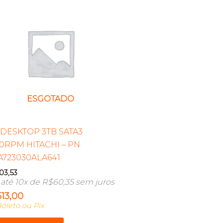
ESGOTADO
DESKTOP 3TB SATA3
0RPM HITACHI – PN
723030ALA641
03,53
até 10x de
R$
60,35
sem juros
513,00
oleto ou Pix