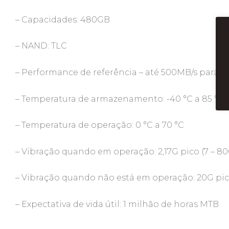
– Capacidades: 480GB
– NAND: TLC
– Performance de referência – até 500MB/s para l
– Temperatura de armazenamento: -40 °C a 85 °C
– Temperatura de operação: 0 °C a 70 °C
– Vibração quando em operação: 2,17G pico (7 – 80
– Vibração quando não está em operação: 20G pico
– Expectativa de vida útil: 1 milhão de horas MTB