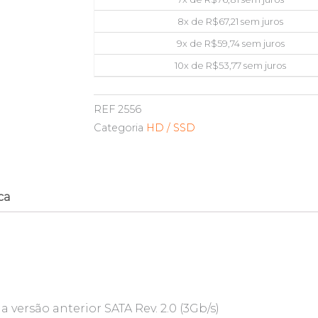
8x de
R$
67,21
sem juros
9x de
R$
59,74
sem juros
10x de
R$
53,77
sem juros
REF
2556
Categoria
HD / SSD
ca
a versão anterior SATA Rev. 2.0 (3Gb/s)