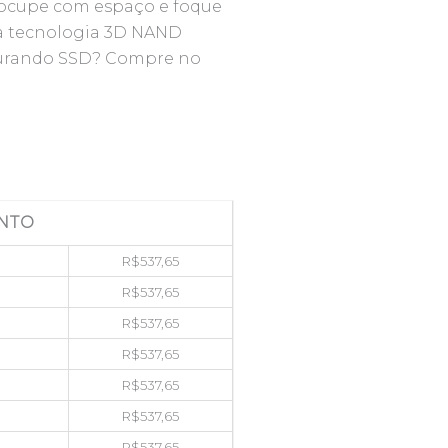
eocupe com espaço e foque
a tecnologia 3D NAND
urando SSD? Compre no
NTO
R$
537,65
R$
537,65
R$
537,65
R$
537,65
R$
537,65
R$
537,65
R$
537,65