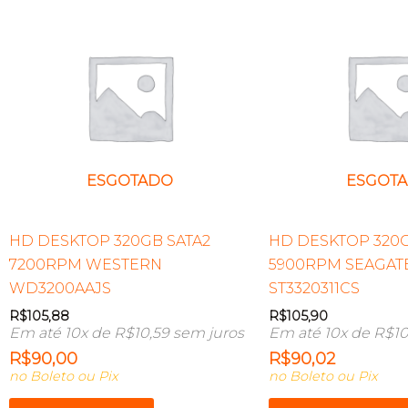
ESGOTADO
ESGOT
HD DESKTOP 320GB SATA2
HD DESKTOP 320G
7200RPM WESTERN
5900RPM SEAGATE
WD3200AAJS
ST3320311CS
R$
105,88
R$
105,90
Em até 10x de
R$
10,59
sem juros
Em até 10x de
R$
10
R$
90,00
R$
90,02
no Boleto ou Pix
no Boleto ou Pix