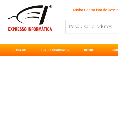
Ir
para
Minha Conta
Lista de Desej
o
Pesquisar
conteúdo
por:
PLACA MAE
FONTE / CARREGADOR
GABINETE
PROC