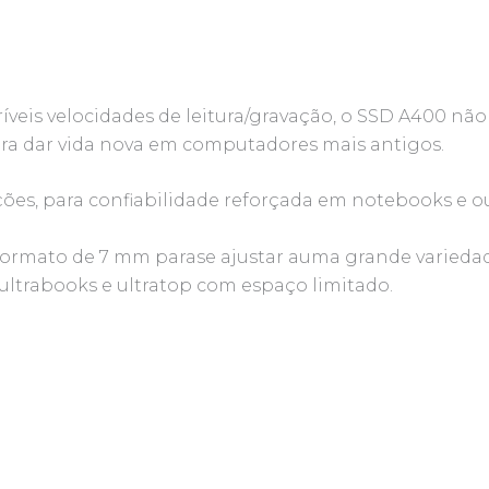
ríveis velocidades de leitura/gravação, o SSD A400 n
 dar vida nova em computadores mais antigos.
ções, para confiabilidade reforçada em notebooks e ou
 formato de 7 mm parase ajustar auma grande varieda
ultrabooks e ultratop com espaço limitado.