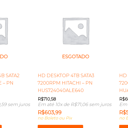
ADO
ESGOTADO
B SATA2
HD DESKTOP 4TB SATA3
HD 
 – PN
7200RPM HITACHI – PN
720
HUS724040ALE640
HUA
R$
710,58
R$
6
,59
sem juros
Em até 10x de
R$
71,06
sem juros
Em 
R$
603,99
R$
no Boleto ou Pix
no B