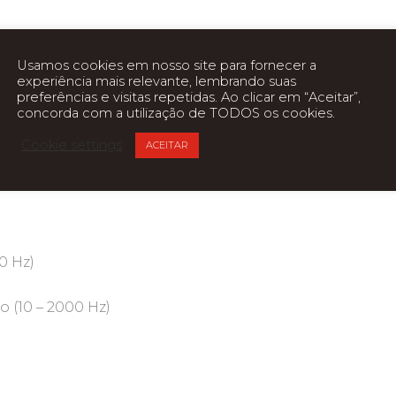
Usamos cookies em nosso site para fornecer a
experiência mais relevante, lembrando suas
preferências e visitas repetidas. Ao clicar em “Aceitar”,
concorda com a utilização de TODOS os cookies.
eitura e 450MB/s para gravação
Cookie settings
ACEITAR
0 Hz)
 (10 – 2000 Hz)