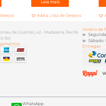
Leia mais
Desejos
Add a Lista de Desejos
Horário de
lomeu de Gusmão, 42 - Madalena, Recife
Segunda 
10-190
Sábado:
agamentos
Entregas
V
WhatsApp