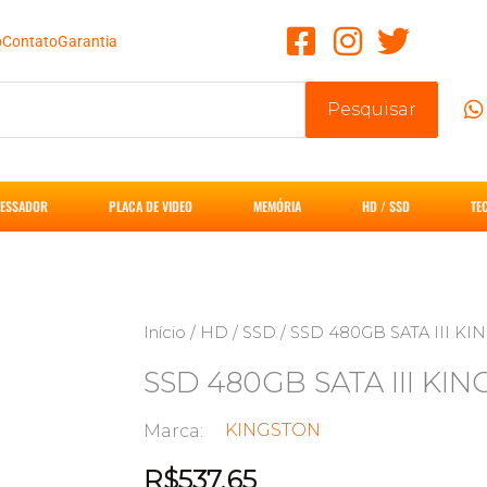
o
Contato
Garantia
Pesquisar
ESSADOR
PLACA DE VIDEO
MEMÓRIA
HD / SSD
TE
Início
/
HD / SSD
/ SSD 480GB SATA III K
SSD 480GB SATA III KI
KINGSTON
Marca:
R$
537,65