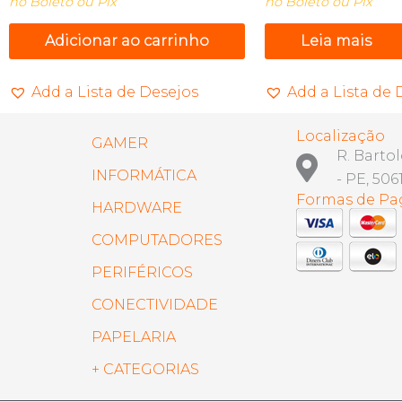
no Boleto ou Pix
no Boleto ou Pix
Adicionar ao carrinho
Leia mais
Add a Lista de Desejos
Add a Lista de 
Localização
GAMER
R. Barto
INFORMÁTICA
- PE, 506
Formas de P
HARDWARE
COMPUTADORES
PERIFÉRICOS
CONECTIVIDADE
PAPELARIA
+ CATEGORIAS