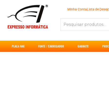
Ir
para
Minha Conta
Lista de Desej
o
Pesquisar
conteúdo
por:
PLACA MAE
FONTE / CARREGADOR
GABINETE
PROC