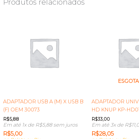
Produtos relacionados
ESGOT
ADAPTADOR USB A (M) X USB B
ADAPTADOR UNIV
(F) OEM 30073
HD KNUP KP-HD0
R$
5,88
R$
33,00
Em até 1x de
R$
5,88
sem juros
Em até 3x de
R$
11,
R$
5,00
R$
28,05