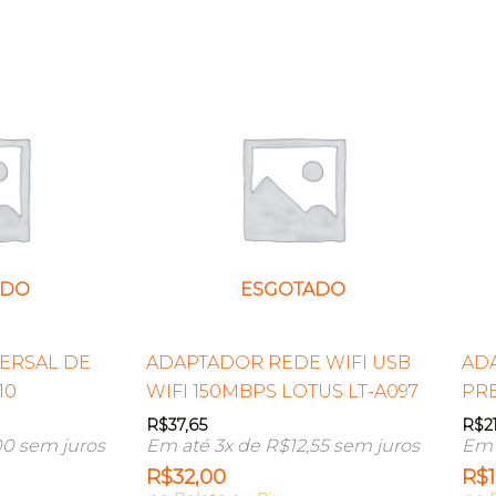
ADO
ESGOTADO
ERSAL DE
ADAPTADOR REDE WIFI USB
ADA
10
WIFI 150MBPS LOTUS LT-A097
PRE
R$
37,65
R$
2
00
sem juros
Em até 3x de
R$
12,55
sem juros
Em 
R$
32,00
R$