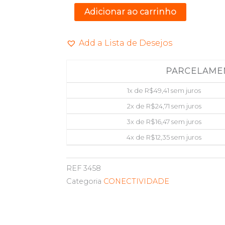
C/
Adicionar ao carrinho
2
SAIDAS
Add a Lista de Desejos
VGA
OEM
PARCELAME
KVM21UA
quantidade
1x de
R$
49,41
sem juros
2x de
R$
24,71
sem juros
3x de
R$
16,47
sem juros
4x de
R$
12,35
sem juros
REF
3458
Categoria
CONECTIVIDADE