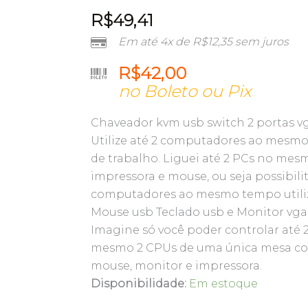
R$
49,41
Em até 4x de
R$
12,35
sem juros
R$
42,00
no Boleto ou Pix
Chaveador kvm usb switch 2 portas v
Utilize até 2 computadores ao mes
de trabalho. Liguei até 2 PCs no mes
impressora e mouse, ou seja possibilit
computadores ao mesmo tempo utili
Mouse usb Teclado usb e Monitor vga
Imagine só você poder controlar até 
mesmo 2 CPUs de uma única mesa com
mouse, monitor e impressora.
SWITCH
Disponibilidade:
Em estoque
KVM