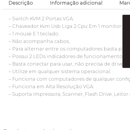
Descrição
Informação adicional
Mar
– Switch KVM 2 Portas VGA;
– Chaveador Kvm Usb Liga 2 Cpu Em 1 monitor;
– 1 mouse E 1 teclado;
– Não acompanha cabos;
– Para alternar entre os computadores basta pres
– Possui 2 LEDs indicadores de funcionamento;
– Basta conectar para usar, não precisa de drivers;
– Utilize em qualquer sistema operacional;
– Funciona com computadores de qualquer confi
– Funciona em Alta Resolução VGA;
– Suporta Impressora, Scanner, Flash Drive, Leitor 