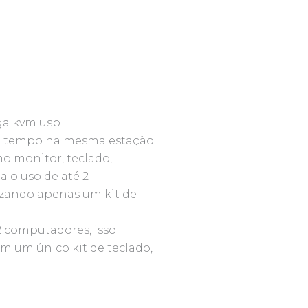
ga kvm usb
mo tempo na mesma estação
mo monitor, teclado,
a o uso de até 2
zando apenas um kit de
2 computadores, isso
 um único kit de teclado,