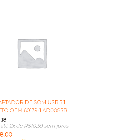
PTADOR DE SOM USB 5.1
TO OEM 60139-1 AD0085B
1,18
até 2x de
R$
10,59
sem juros
18,00