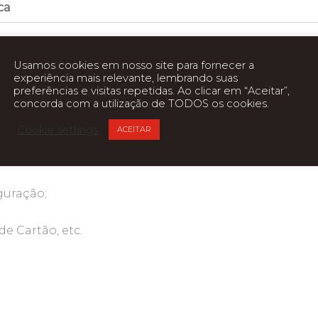
ca
Usamos cookies em nosso site para fornecer a
experiência mais relevante, lembrando suas
preferências e visitas repetidas. Ao clicar em “Aceitar”,
concorda com a utilização de TODOS os cookies.
sionar um botão central;
Cookie settings
ACEITAR
guração;
de Cartão, etc.