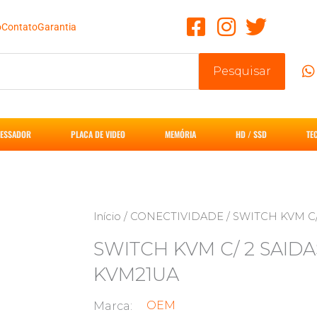
o
Contato
Garantia
Pesquisar
ESSADOR
PLACA DE VIDEO
MEMÓRIA
HD / SSD
TE
Início
/
CONECTIVIDADE
/ SWITCH KVM C
SWITCH KVM C/ 2 SAID
KVM21UA
OEM
Marca: