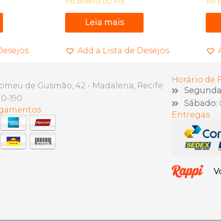
no Boleto ou Pix
no B
Leia mais
Desejos
Add a Lista de Desejos
Horário de
lomeu de Gusmão, 42 - Madalena, Recife
Segunda 
10-190
Sábado:
agamentos
Entregas
V