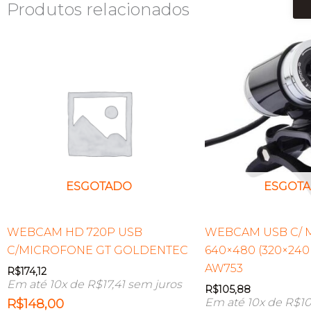
Produtos relacionados
ESGOTADO
ESGOT
WEBCAM HD 720P USB
WEBCAM USB C/ 
C/MICROFONE GT GOLDENTEC
640×480 (320×24
AW753
R$
174,12
Em até 10x de
R$
17,41
sem juros
R$
105,88
Em até 10x de
R$
10
R$
148,00