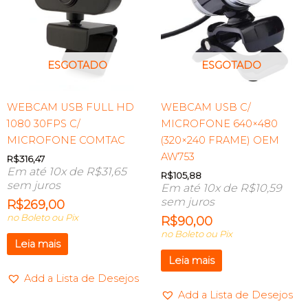
ESGOTADO
ESGOTADO
WEBCAM USB FULL HD
WEBCAM USB C/
1080 30FPS C/
MICROFONE 640×480
MICROFONE COMTAC
(320×240 FRAME) OEM
AW753
R$
316,47
Em até 10x de
R$
31,65
R$
105,88
sem juros
Em até 10x de
R$
10,59
sem juros
R$
269,00
no Boleto ou Pix
R$
90,00
no Boleto ou Pix
Leia mais
Leia mais
Add a Lista de Desejos
Add a Lista de Desejos