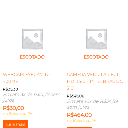
ESGOTADO
ESGOTADO
WEBCAM EYECAM N-
CAMERA VEICULAR FULL
400MV
HD 1080P INTELBRAS DC
3101
R$
35,30
Em até 3x de
R$
11,77
sem
R$
545,88
juros
Em até 10x de
R$
54,59
sem juros
R$
30,00
no Boleto ou Pix
R$
464,00
no Boleto ou Pix
Leia mais