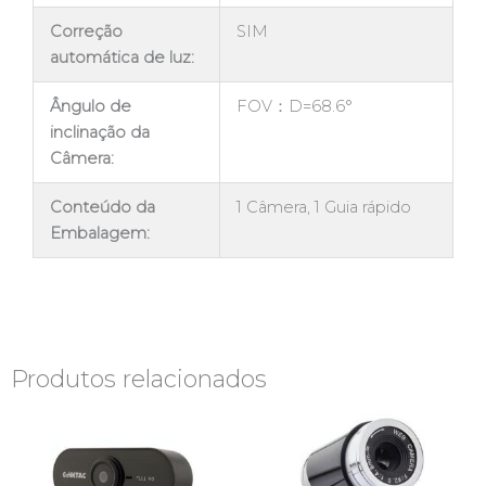
Correção
SIM
automática de luz:
Ângulo de
FOV：D=68.6°
inclinação da
Câmera:
Conteúdo da
1 Câmera, 1 Guia rápido
Embalagem:
Produtos relacionados