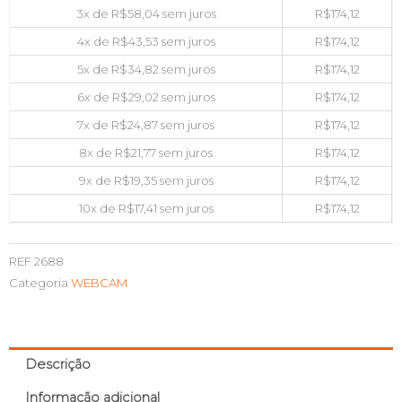
3x de
R$
58,04
sem juros
R$
174,12
4x de
R$
43,53
sem juros
R$
174,12
5x de
R$
34,82
sem juros
R$
174,12
6x de
R$
29,02
sem juros
R$
174,12
7x de
R$
24,87
sem juros
R$
174,12
8x de
R$
21,77
sem juros
R$
174,12
9x de
R$
19,35
sem juros
R$
174,12
10x de
R$
17,41
sem juros
R$
174,12
REF
2688
Categoria
WEBCAM
Descrição
Informação adicional