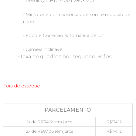
• Resolução HD 720p (1280×720)
• Microfone com absorção de som e redução de
ruído
• Foco e Correção automática de luz
• Câmera inclinável
• Taxa de quadros por segundo: 30fps
Fora de estoque
PARCELAMENTO
1x de
R$
174,12
sem juros
R$
174,12
2x de
R$
87,06
sem juros
R$
174,12