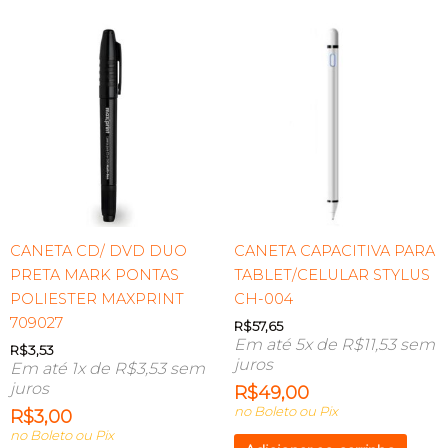
CANETA CD/ DVD DUO
CANETA CAPACITIVA PARA
PRETA MARK PONTAS
TABLET/CELULAR STYLUS
POLIESTER MAXPRINT
CH-004
709027
R$
57,65
Em até 5x de
R$
11,53
sem
R$
3,53
juros
Em até 1x de
R$
3,53
sem
juros
R$
49,00
no Boleto ou Pix
R$
3,00
no Boleto ou Pix