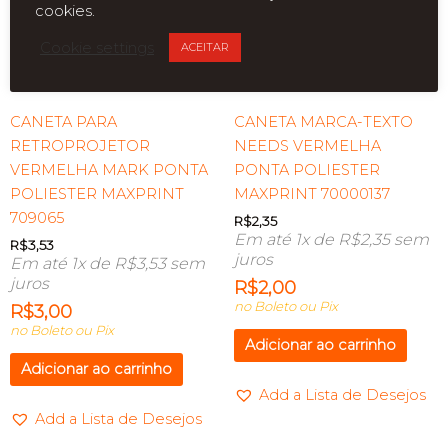
cookies.
Cookie settings
ACEITAR
CANETA PARA
CANETA MARCA-TEXTO
RETROPROJETOR
NEEDS VERMELHA
VERMELHA MARK PONTA
PONTA POLIESTER
POLIESTER MAXPRINT
MAXPRINT 70000137
709065
R$
2,35
Em até 1x de
R$
2,35
sem
R$
3,53
juros
Em até 1x de
R$
3,53
sem
juros
R$
2,00
no Boleto ou Pix
R$
3,00
no Boleto ou Pix
Adicionar ao carrinho
Adicionar ao carrinho
Add a Lista de Desejos
Add a Lista de Desejos