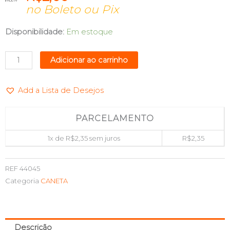
no Boleto ou Pix
CANETA
Disponibilidade:
Em estoque
MARCA-
TEXTO
Adicionar ao carrinho
NEEDS
ROSA
Add a Lista de Desejos
PONTA
POLIESTER
MAXPRINT
PARCELAMENTO
70000134
1x de
R$
2,35
sem juros
R$
2,35
quantidade
REF
44045
Categoria
CANETA
Descrição