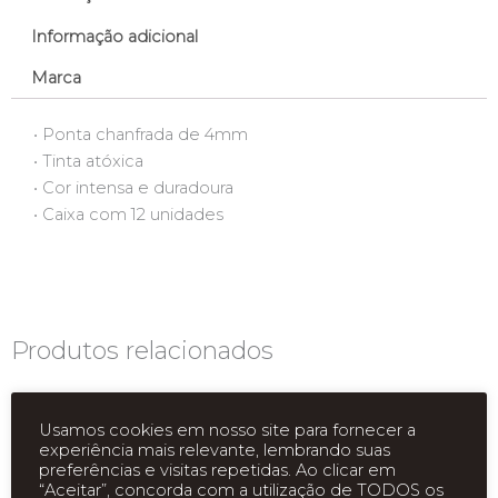
Informação adicional
Marca
• Ponta chanfrada de 4mm
• Tinta atóxica
• Cor intensa e duradoura
• Caixa com 12 unidades
Produtos relacionados
Usamos cookies em nosso site para fornecer a
experiência mais relevante, lembrando suas
preferências e visitas repetidas. Ao clicar em
“Aceitar”, concorda com a utilização de TODOS os