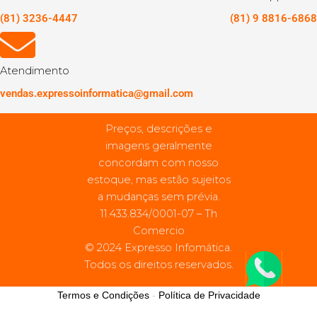
(81) 3236-4447
(81) 9 8816-6868
Atendimento
vendas.expressoinformatica@gmail.com
Preços, descrições e
imagens geralmente
concordam com nosso
estoque, mas estão sujeitos
a mudanças sem prévia.
11.433.834/0001-07 – Th
Comercio
© 2024 Expresso Infomática.
Todos os direitos reservados.
Termos e Condições
-
Política de Privacidade