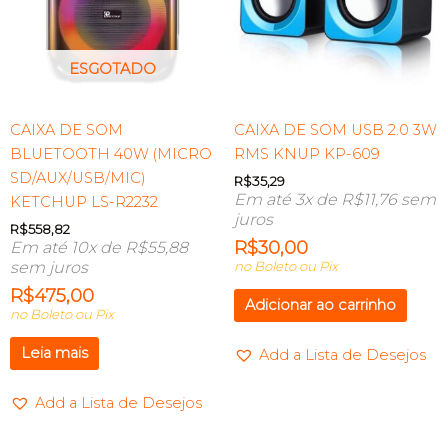
ESGOTADO
CAIXA DE SOM
CAIXA DE SOM USB 2.0 3W
BLUETOOTH 40W (MICRO
RMS KNUP KP-609
SD/AUX/USB/MIC)
R$
35,29
Em até 3x de
R$
11,76
sem
KETCHUP LS-R2232
juros
R$
558,82
R$
30,00
Em até 10x de
R$
55,88
sem juros
no Boleto ou Pix
R$
475,00
Adicionar ao carrinho
no Boleto ou Pix
Leia mais
Add a Lista de Desejos
Add a Lista de Desejos