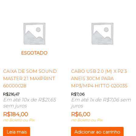
ESGOTADO
CAIXA DE SOM SOUND
CABO USB 2.0 (M) X P2 3
MASTER 2.1 MAXPRINT
ANEIS 30CM PARA
60000028
MP3/MP4 HITTO 020035
R$
216,47
R$
7,06
Em até 10x de
R$
21,65
Em até 1x de
R$
7,06
sem
sem juros
juros
R$
184,00
R$
6,00
no Boleto ou Pix
no Boleto ou Pix
Leia mais
Adicionar ao carrinho