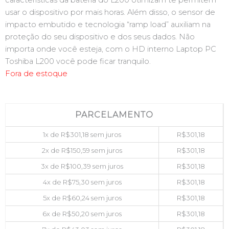
características da bateria do L200 otimizam te permitem
usar o dispositivo por mais horas. Além disso, o sensor de
impacto embutido e tecnologia “ramp load” auxiliam na
proteção do seu dispositivo e dos seus dados. Não
importa onde você esteja, com o HD interno Laptop PC
Toshiba L200 você pode ficar tranquilo.
Fora de estoque
PARCELAMENTO
1x de
R$
301,18
sem juros
R$
301,18
2x de
R$
150,59
sem juros
R$
301,18
3x de
R$
100,39
sem juros
R$
301,18
4x de
R$
75,30
sem juros
R$
301,18
5x de
R$
60,24
sem juros
R$
301,18
6x de
R$
50,20
sem juros
R$
301,18