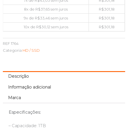
7x de
R$
43,03
sem juros
R$
301,18
8x de
R$
37,65
sem juros
R$
301,18
9x de
R$
33,46
sem juros
R$
301,18
10x de
R$
30,12
sem juros
R$
301,18
REF
1764
Categoria
HD / SSD
Descrição
Informação adicional
Marca
Especificações:
– Capacidade: 1TB