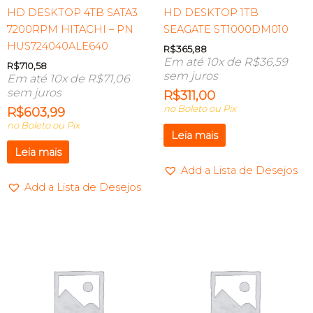
HD DESKTOP 4TB SATA3
HD DESKTOP 1TB
7200RPM HITACHI – PN
SEAGATE ST1000DM010
HUS724040ALE640
R$
365,88
Em até 10x de
R$
36,59
R$
710,58
sem juros
Em até 10x de
R$
71,06
sem juros
R$
311,00
no Boleto ou Pix
R$
603,99
no Boleto ou Pix
Leia mais
Leia mais
Add a Lista de Desejos
Add a Lista de Desejos