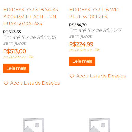
HD DESKTOP 3TB SATA3
HD DESKTOP 1TB WD
7200RPM HITACHI – PN
BLUE WD10EZEX
HUA723030ALA641
R$
264,70
Em até 10x de
R$
26,47
R$
603,53
sem juros
Em até 10x de
R$
60,35
sem juros
R$
224,99
no Boleto ou Pix
R$
513,00
no Boleto ou Pix
Leia mais
Leia mais
Add a Lista de Desejos
Add a Lista de Desejos