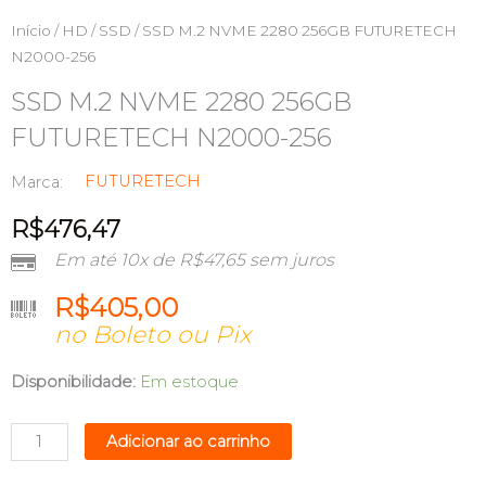
Início
/
HD / SSD
/ SSD M.2 NVME 2280 256GB FUTURETECH
N2000-256
SSD M.2 NVME 2280 256GB
FUTURETECH N2000-256
FUTURETECH
Marca:
R$
476,47
Em até 10x de
R$
47,65
sem juros
R$
405,00
no Boleto ou Pix
SSD
Disponibilidade:
Em estoque
M.2
NVME
Adicionar ao carrinho
2280
256GB