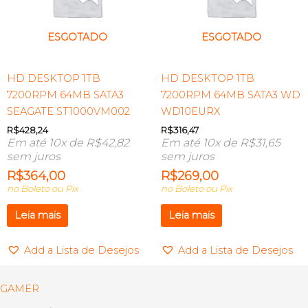
ESGOTADO
ESGOTADO
HD DESKTOP 1TB
HD DESKTOP 1TB
7200RPM 64MB SATA3
7200RPM 64MB SATA3 WD
SEAGATE ST1000VM002
WD10EURX
R$
428,24
R$
316,47
Em até 10x de
R$
42,82
Em até 10x de
R$
31,65
sem juros
sem juros
R$
364,00
R$
269,00
no Boleto ou Pix
no Boleto ou Pix
Leia mais
Leia mais
Add a Lista de Desejos
Add a Lista de Desejos
GAMER