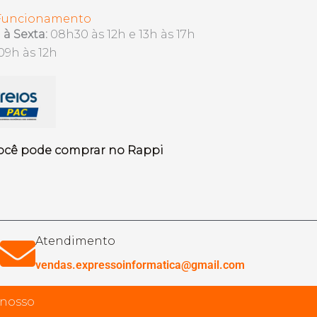
 Funcionamento
à Sexta:
08h30 às 12h e 13h às 17h
09h às 12h
ocê pode comprar no Rappi
Atendimento
vendas.expressoinformatica@gmail.com
 nosso