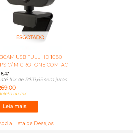
ESGOTADO
BCAM USB FULL HD 1080
FPS C/ MICROFONE COMTAC
16,47
até 10x de
R$
31,65
sem juros
269,00
oleto ou Pix
Leia mais
Add a Lista de Desejos