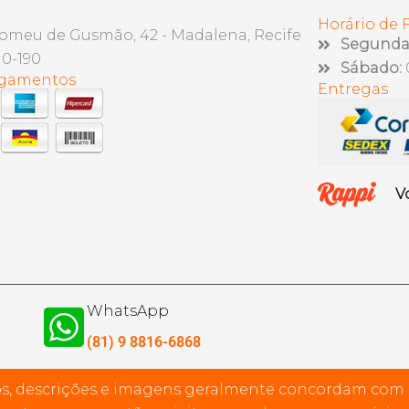
Horário de
lomeu de Gusmão, 42 - Madalena, Recife
Segunda 
10-190
Sábado:
agamentos
Entregas
V
WhatsApp
(81) 9 8816-6868
s, descrições e imagens geralmente concordam com