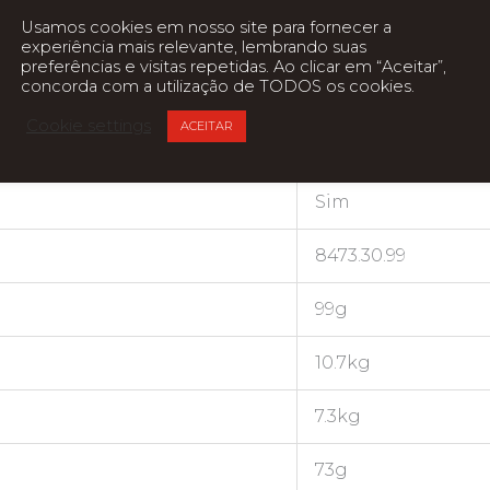
Usamos cookies em nosso site para fornecer a
455 x 350 x 470 mm
experiência mais relevante, lembrando suas
preferências e visitas repetidas. Ao clicar em “Aceitar”,
concorda com a utilização de TODOS os cookies.
65 x 85 x 110mm
Cookie settings
ACEITAR
55 x 40 x 70mm
Sim
8473.30.99
99g
10.7kg
7.3kg
73g