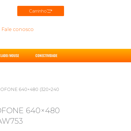
Carrinho
Fale conosco
CLADO/MOUSE
CONECTIVIDADE
OFONE 640×480 (320×240
OFONE 640×480
AW753