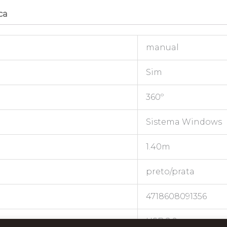
ca
manual
Sim
360º
Sistema Windows
1.40m
preto/prata
4718608091356
USB 2.0