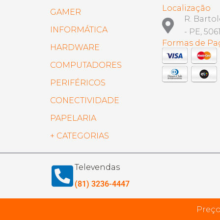
Localização
GAMER
R. Barto
INFORMÁTICA
- PE, 506
Formas de P
HARDWARE
COMPUTADORES
PERIFÉRICOS
CONECTIVIDADE
PAPELARIA
+ CATEGORIAS
Televendas
(81) 3236-4447
Preço