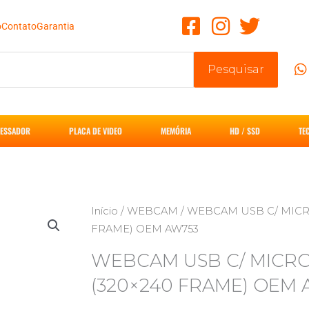
o
Contato
Garantia
Pesquisar
ESSADOR
PLACA DE VIDEO
MEMÓRIA
HD / SSD
TE
Início
/
WEBCAM
/ WEBCAM USB C/ MICR
FRAME) OEM AW753
WEBCAM USB C/ MICR
(320×240 FRAME) OEM 