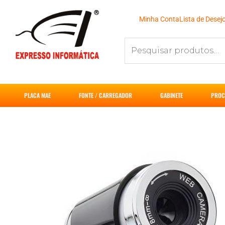
Ir
para
Minha Conta
Lista de Desej
o
Pesquisar
conteúdo
por:
PLACA MAE
FONTE / CARREGADOR
GABINETE
PROC