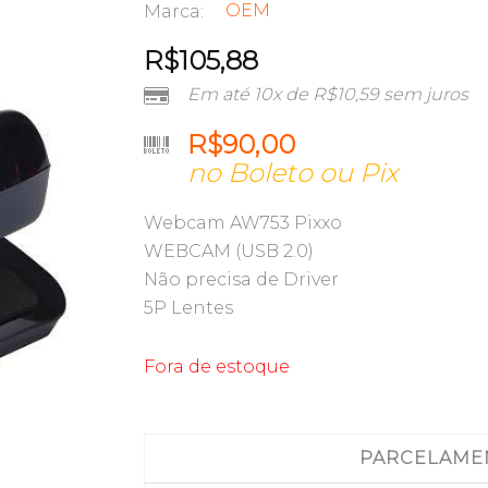
OEM
Marca:
R$
105,88
Em até 10x de
R$
10,59
sem juros
R$
90,00
no Boleto ou Pix
Webcam AW753 Pixxo
WEBCAM (USB 2.0)
Não precisa de Driver
5P Lentes
Fora de estoque
PARCELAME